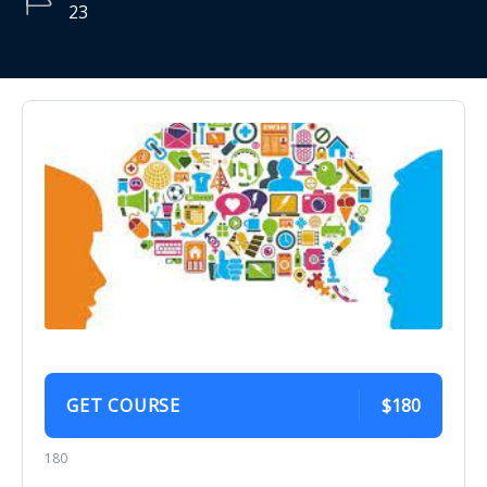
23
GET COURSE
$180
180