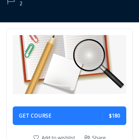
2
GET COURSE
$180
Add to wishlist
Share