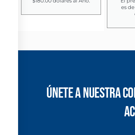
$180.00 dólares al Año.
El pr
es de
únete a nuestra co
ac