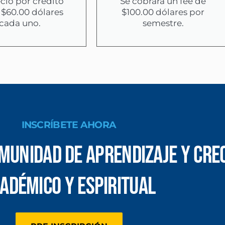
ecio por crédito
Se cobrará un fee de
 $60.00 dólares
$100.00 dólares por
cada uno.
semestre.
INSCRÍBETE AHORA
munidad de aprendizaje y cre
adémico y espiritual