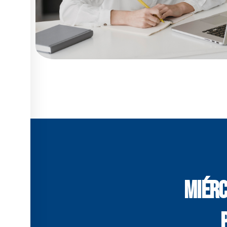
Miérc