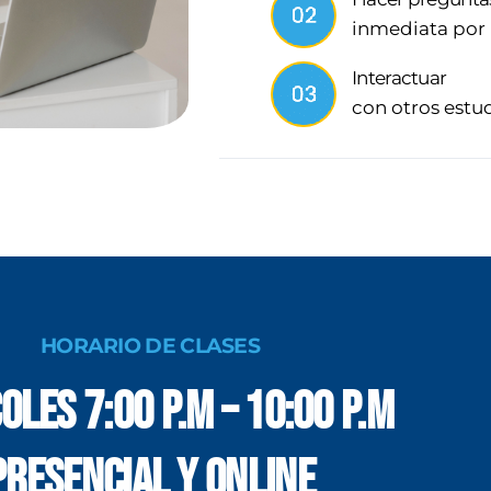
inmediata por 
Interactuar
con otros estu
HORARIO DE CLASES
oles 7:00 p.m – 10:00 p.m
Presencial y Online