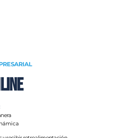
PRESARIAL
line
:
anera
dinámica
 y recibir retroalimentación