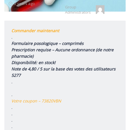
Group
2 years ago
Group
Leadership
Administrators
Commander maintenant
.
Formulaire posologique – comprimés
Prescription requise – Aucune ordonnance (de notre
pharmacie)
Disponibilité: en stock!
Note de 4,80 / 5 sur la base des votes des utilisateurs
5277
.
.
Votre coupon – 73820VBN
.
.
.
.