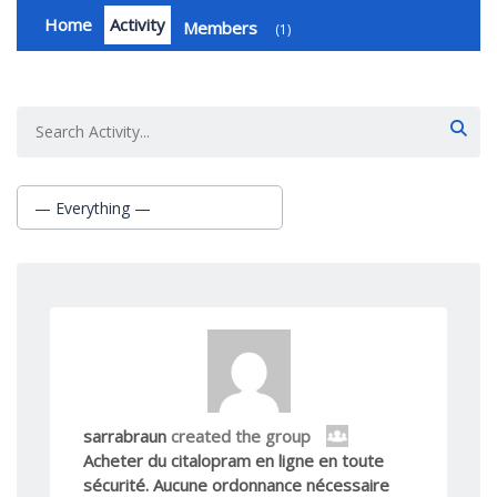
Home
Activity
Members
1
Group
Activities
— Everything —
Show:
sarrabraun
created the group
Acheter du citalopram en ligne en toute
sécurité. Aucune ordonnance nécessaire