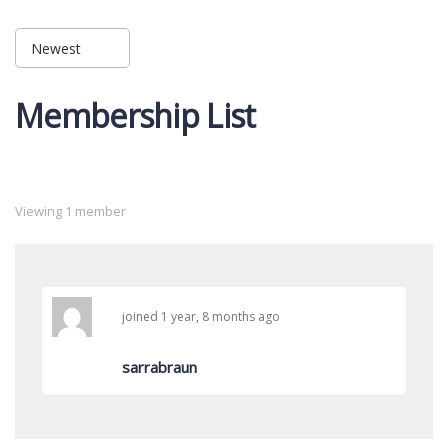
Newest
Order
Membership List
By:
Viewing 1 member
joined 1 year, 8 months ago
sarrabraun