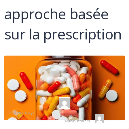
approche basée
sur la prescription
Group
2 years ago
Group
Leadership
Administrators