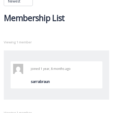
Newest
Order
Membership List
By:
Viewing 1 member
joined 1 year, 8 months ago
sarrabraun
Viewing 1 member