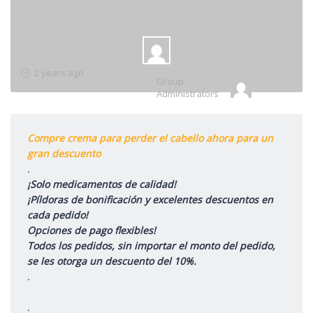
Group
2 years ago
Group
Leadership
Administrators
Compre crema para perder el cabello ahora para un
gran descuento
.
¡Solo medicamentos de calidad!
¡Píldoras de bonificación y excelentes descuentos en
cada pedido!
Opciones de pago flexibles!
Todos los pedidos, sin importar el monto del pedido,
se les otorga un descuento del 10%.
.
.