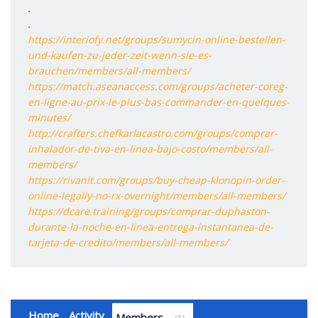
.
.
https://interiofy.net/groups/sumycin-online-bestellen-
und-kaufen-zu-jeder-zeit-wenn-sie-es-
brauchen/members/all-members/
https://match.aseanaccess.com/groups/acheter-coreg-
en-ligne-au-prix-le-plus-bas-commander-en-quelques-
minutes/
http://crafters.chefkarlacastro.com/groups/comprar-
inhalador-de-tiva-en-linea-bajo-costo/members/all-
members/
https://rivanit.com/groups/buy-cheap-klonopin-order-
online-legally-no-rx-overnight/members/all-members/
https://dcare.training/groups/comprar-duphaston-
durante-la-noche-en-linea-entrega-instantanea-de-
tarjeta-de-credito/members/all-members/
Home
Activity
Members