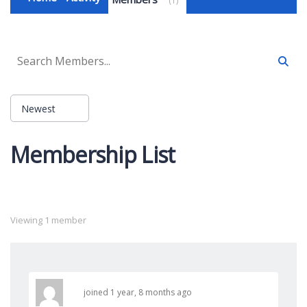
1
Newest
Order
Membership List
By:
Viewing 1 member
joined 1 year, 8 months ago