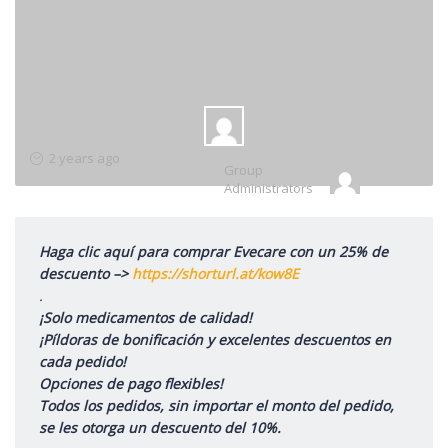
Group
2 years ago
Group
Leadership
Administrators
Haga clic aquí para comprar Evecare con un 25% de
descuento –>
https://shorturl.at/kow8E
.
¡Solo medicamentos de calidad!
¡Píldoras de bonificación y excelentes descuentos en
cada pedido!
Opciones de pago flexibles!
Todos los pedidos, sin importar el monto del pedido,
se les otorga un descuento del 10%.