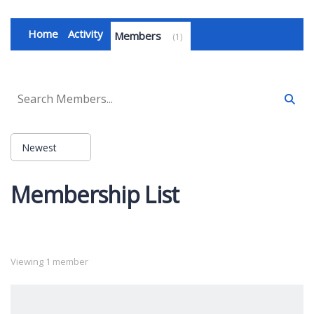
Home
Activity
Members
1
Newest
Order
Membership List
By:
Viewing 1 member