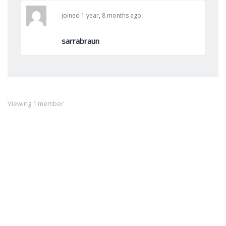
joined 1 year, 8 months ago
sarrabraun
Viewing 1 member