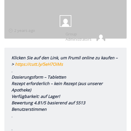
Group
2 years ago
Group
Leadership
Administrators
Klicken Sie auf den Link, um Frumil online zu kaufen –
>
https://cutt.ly/5eH7OiMs
.
Dosierungsform – Tabletten
Rezept erforderlich – kein Rezept (aus unserer
Apotheke)
Verfügbarkeit: auf Lager!
Bewertung 4.81/5 basierend auf 5513
Benutzerstimmen
.
.