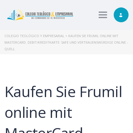
Toggle nav
COLEGIO TEOLÓGICO Y EMPRESARIAL
>
KAUFEN SIE FRUMIL ONLINE MIT
MASTERCARD. DEBIT/KREDITKARTE: SAFE UND VERTRAUENSWÜRDIGE ONLINE -
QUELL
Kaufen Sie Frumil
online mit
MasterCard.