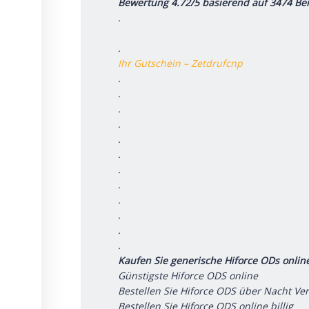
Bewertung 4.72/5 basierend auf 3474 B
.
.
Ihr Gutschein – Zetdrufcnp
.
.
.
.
.
.
.
.
.
.
.
.
Kaufen Sie generische Hiforce ODs onlin
Günstigste Hiforce ODS online
Bestellen Sie Hiforce ODS über Nacht Ve
Bestellen Sie Hiforce ODS online billig