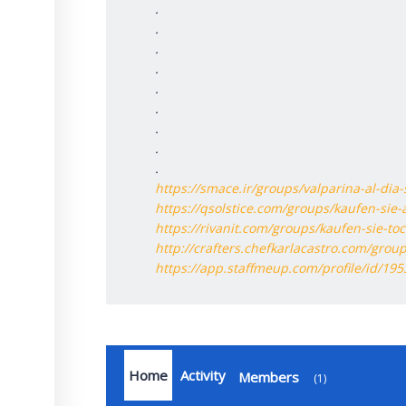
.
.
.
.
.
.
.
.
.
https://smace.ir/groups/valparina-al-dia
https://qsolstice.com/groups/kaufen-sie-a
https://rivanit.com/groups/kaufen-sie-
http://crafters.chefkarlacastro.com/gr
https://app.staffmeup.com/profile/id/19
Home
Activity
Members
1