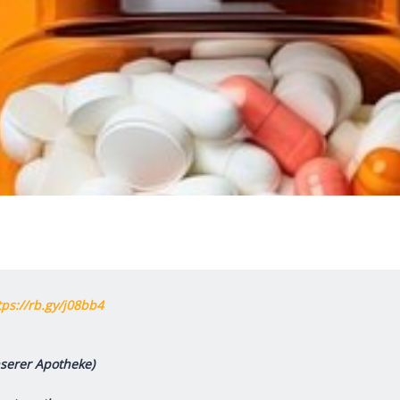
tps://rb.gy/j08bb4
nserer Apotheke)