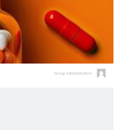
Gro
Group Administrators
Lead