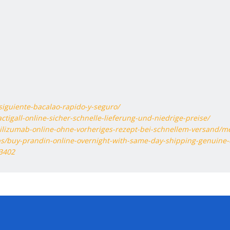
-siguiente-bacalao-rapido-y-seguro/
ctigall-online-sicher-schnelle-lieferung-und-niedrige-preise/
tocilizumab-online-ohne-vorheriges-rezept-bei-schnellem-versand/
oups/buy-prandin-online-overnight-with-same-day-shipping-genuin
53402