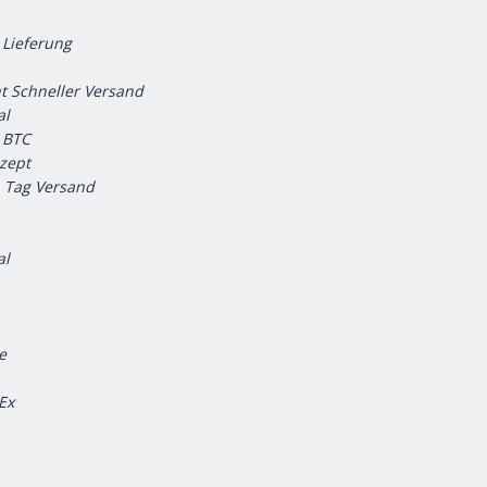
 Lieferung
t Schneller Versand
al
t BTC
ezept
n Tag Versand
al
e
Ex