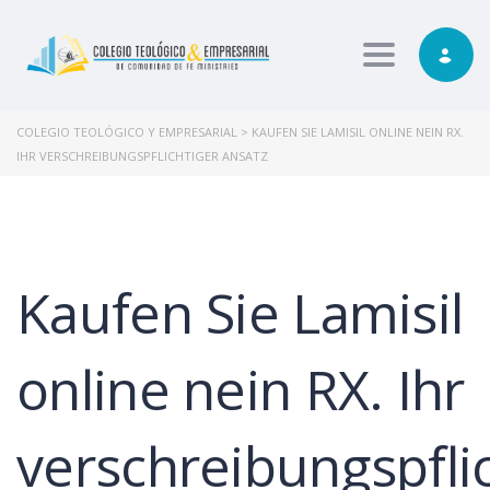
Toggle nav
COLEGIO TEOLÓGICO Y EMPRESARIAL
>
KAUFEN SIE LAMISIL ONLINE NEIN RX.
IHR VERSCHREIBUNGSPFLICHTIGER ANSATZ
Kaufen Sie Lamisil
online nein RX. Ihr
verschreibungspfli