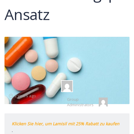
Ansatz
Group
2 years ago
Group
Leadership
Administrators
Klicken Sie hier, um Lamisil mit 25% Rabatt zu kaufen
.