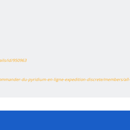
ails/id/950963
commander-du-pyridium-en-ligne-expedition-discrete/members/al