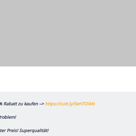
5% Rabatt zu kaufen –>
https://cutt.ly/5eH7OiMs
Problem!
ter Preis! Superqualität!