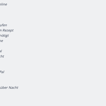
nline
aufen
em Rezept
nötigt
ne
al
cht
Pal
 über Nacht