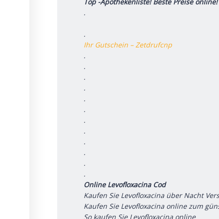
Top -Apothekenliste! Beste Preise online!
.
.
Ihr Gutschein – Zetdrufcnp
.
.
.
.
.
.
.
.
.
.
.
.
Online Levofloxacina Cod
Kaufen Sie Levofloxacina über Nacht Ve
Kaufen Sie Levofloxacina online zum güns
So kaufen Sie Levofloxacina online