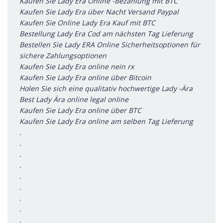
Kaufen Sie Lady Era Online -Bezahlung mit BTC
Kaufen Sie Lady Era über Nacht Versand Paypal
Kaufen Sie Online Lady Era Kauf mit BTC
Bestellung Lady Era Cod am nächsten Tag Lieferung
Bestellen Sie Lady ERA Online Sicherheitsoptionen für
sichere Zahlungsoptionen
Kaufen Sie Lady Era online nein rx
Kaufen Sie Lady Era online über Bitcoin
Holen Sie sich eine qualitativ hochwertige Lady -Ära
Best Lady Ära online legal online
Kaufen Sie Lady Era online über BTC
Kaufen Sie Lady Era online am selben Tag Lieferung
.
.
.
.
.
.
.
.
.