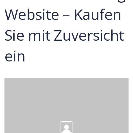
Website – Kaufen
Sie mit Zuversicht
ein