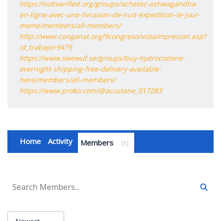
https://voltverified.org/groups/achetez-ashwagandha-
en-ligne-avec-une-livraison-de-nuit-expedition-le-jour-
meme/members/all-members/
http://www.conganat.org/9congreso/vistaImpresion.asp?
id_trabajo=9475
https://www.swewuf.se/groups/buy-hydrocodone-
overnight-shipping-free-delivery-available-
here/members/all-members/
https://www.proko.com/@accutane_017283
Home
Activity
Members
1