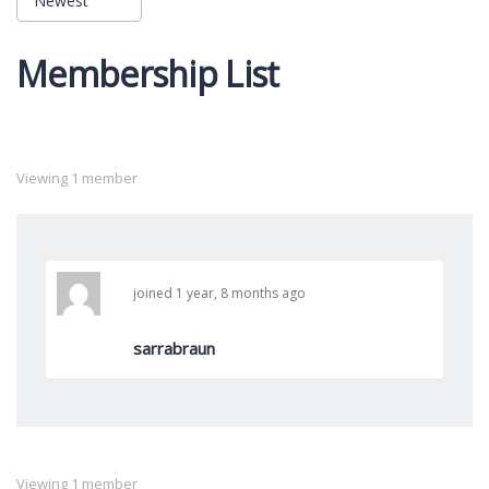
Newest
Order
Membership List
By:
Viewing 1 member
joined 1 year, 8 months ago
sarrabraun
Viewing 1 member