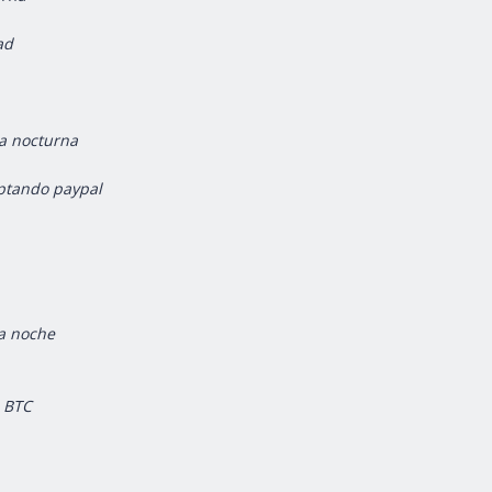
ad
ga nocturna
eptando paypal
a noche
e BTC