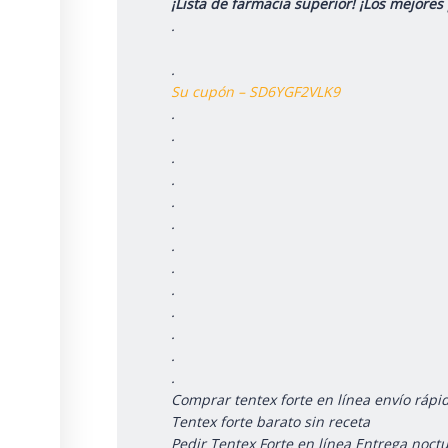
¡Lista de farmacia superior! ¡Los mejores 
.
.
Su cupón – SD6YGF2VLK9
.
.
.
.
.
.
.
.
.
.
.
.
.
Comprar tentex forte en línea envío rápi
Tentex forte barato sin receta
Pedir Tentex Forte en línea Entrega noct