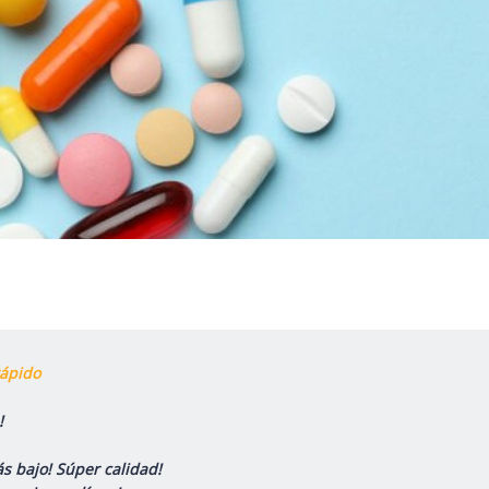
rápido
!
s bajo! Súper calidad!