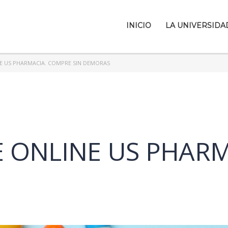
INICIO
LA UNIVERSIDA
E US PHARMACIA. COMPRE SIN DEMORAS
 ONLINE US PHARM