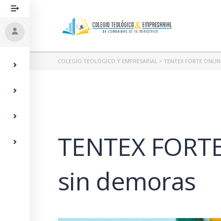
COLEGIO TEOLÓGICO Y EMPRESARIAL
>
TENTEX FORTE ONLIN
TENTEX FORTE
sin demoras