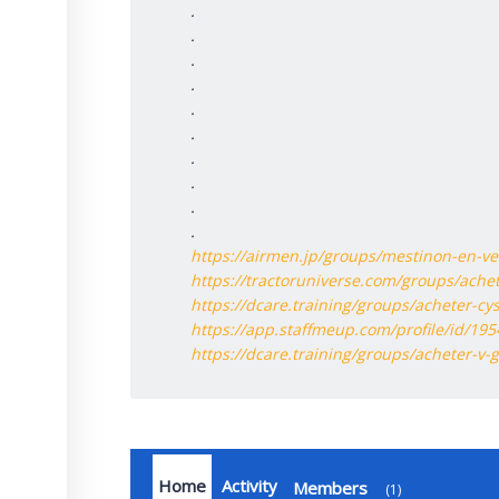
.
.
.
.
.
.
.
.
.
.
https://airmen.jp/groups/mestinon-en-
https://tractoruniverse.com/groups/ache
https://dcare.training/groups/acheter-c
https://app.staffmeup.com/profile/id/19
https://dcare.training/groups/acheter-v
Home
Activity
Members
1